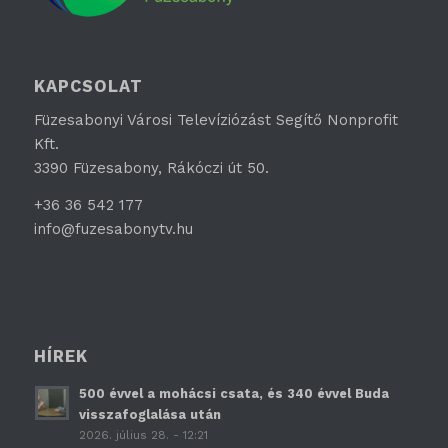
KAPCSOLAT
Füzesabonyi Városi Televíziózást Segítő Nonprofit
Kft.
3390 Füzesabony, Rákóczi út 50.
+36 36 542 177
info@fuzesabonytv.hu
HÍREK
500 évvel a mohácsi csata, és 340 évvel Buda
visszafoglalása után
2026. július 28. - 12:21