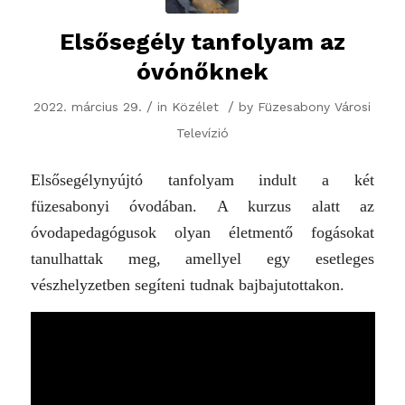
Elsősegély tanfolyam az
óvónőknek
/
/
2022. március 29.
in
Közélet
by
Füzesabony Városi
Televízió
Elsősegélynyújtó tanfolyam indult a két
füzesabonyi óvodában. A kurzus alatt az
óvodapedagógusok olyan életmentő fogásokat
tanulhattak meg, amellyel egy esetleges
vészhelyzetben segíteni tudnak bajbajutottakon.