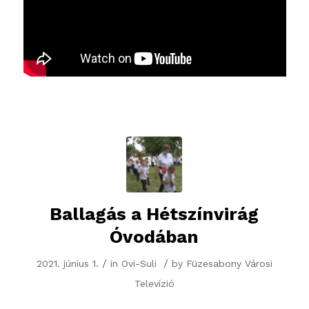
Ballagás a Hétszínvirág
Óvodában
/
/
2021. június 1.
in
Ovi-Suli
by
Füzesabony Városi
Televízió