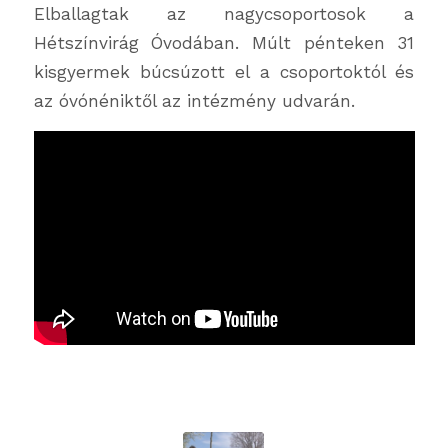
Elballagtak az nagycsoportosok a
Hétszínvirág Óvodában. Múlt pénteken 31
kisgyermek búcsúzott el a csoportoktól és
az óvónéniktől az intézmény udvarán.