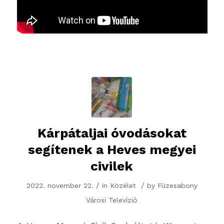
Kárpátaljai óvodásokat
segítenek a Heves megyei
civilek
/
/
2022. november 22.
in
Közélet
by
Füzesabony
Városi Televízió