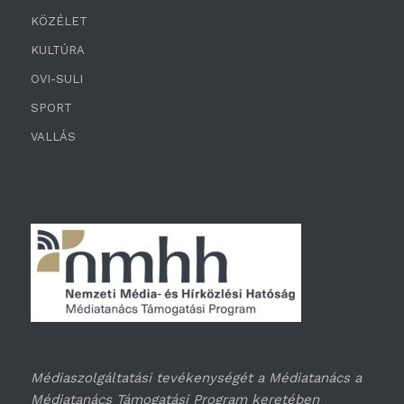
KÖZÉLET
KULTÚRA
OVI-SULI
SPORT
VALLÁS
Médiaszolgáltatási tevékenységét a Médiatanács a
Médiatanács Támogatási Program keretében