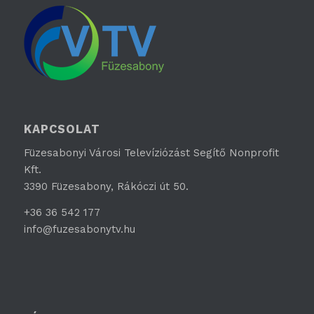
KAPCSOLAT
Füzesabonyi Városi Televíziózást Segítő Nonprofit
Kft.
3390 Füzesabony, Rákóczi út 50.
+36 36 542 177
info@fuzesabonytv.hu