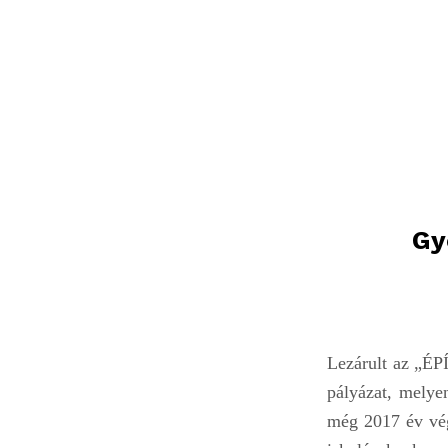
Gy
Lezárult az 
pályázat, melye
még 2017 év vég