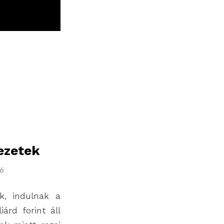
vezetek
ió
k, indulnak a
árd forint áll