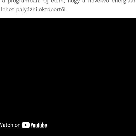
 a programban. Új elem, hogy a növekvő energiaár
 lehet pályázni októbertől.