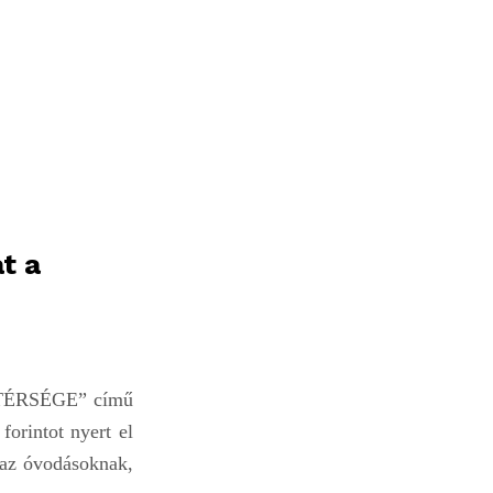
t a
TÉRSÉGE” című
orintot nyert el
 az óvodásoknak,