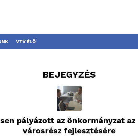
UNK
VTV ÉLŐ
BEJEGYZÉS
esen pályázott az önkormányzat az 
városrész fejlesztésére