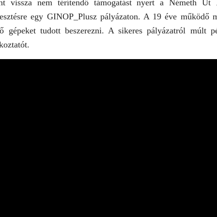
int vissza nem térítendő támogatást nyert a Németh Út 
jlesztésre egy GINOP_Plusz pályázaton. A 19 éve működő 
ítő gépeket tudott beszerezni. A sikeres pályázatról múlt pé
koztatót.