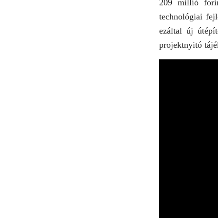
209 millió for
technológiai fe
ezáltal új útép
projektnyitó tájé