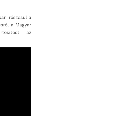
ban részesül a
sről a Magyar
rtesítést az