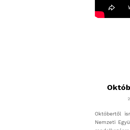
Októbe
2
Októbertől i
Nemzeti Együt