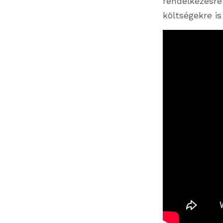
rendelkezésre
költségekre is