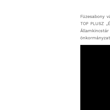
Füzesabony vá
TOP PLUSZ „É
Államkincst
önkormányzat