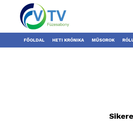
FŐOLDAL
HETI KRÓNIKA
MŰSOROK
RÓL
Siker