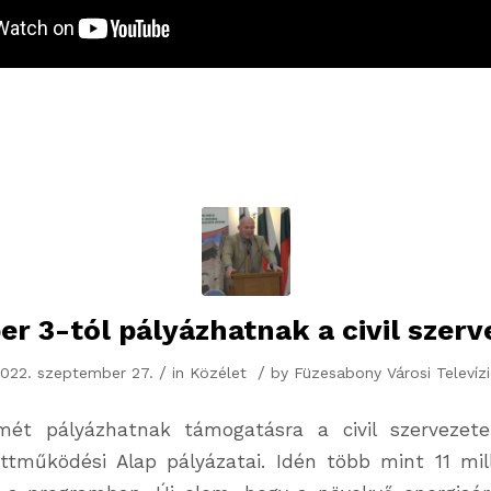
r 3-tól pályázhatnak a civil szer
/
/
022. szeptember 27.
in
Közélet
by
Füzesabony Városi Televíz
smét pályázhatnak támogatásra a civil szervezete
tműködési Alap pályázatai. Idén több mint 11 milli