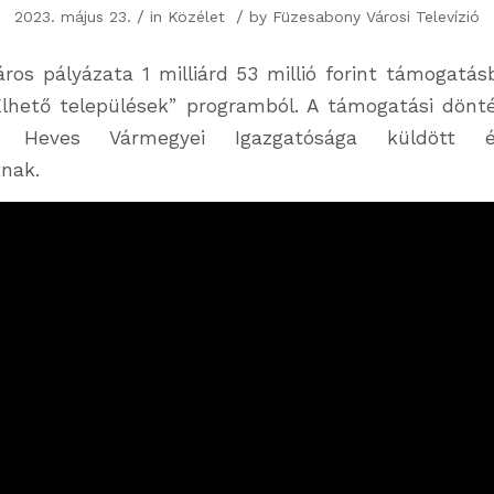
/
/
2023. május 23.
in
Közélet
by
Füzesabony Városi Televízió
ros pályázata 1 milliárd 53 millió forint támogatás
lhető települések” programból. A támogatási dönté
ár Heves Vármegyei Igazgatósága küldött é
nak.