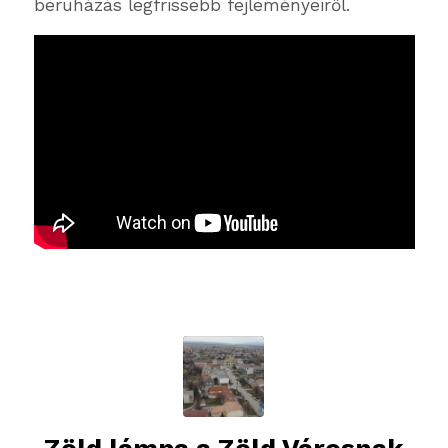
beruházás legfrissebb fejleményeiről.