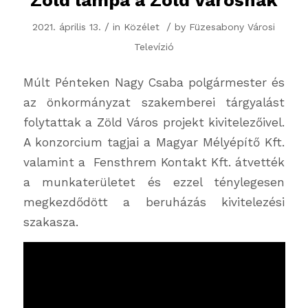
Zöld lámpa a Zöld Városnak
/
/
2021. április 13.
in
Közélet
by
Füzesabony Városi
Televízió
Múlt Pénteken Nagy Csaba polgármester és
az önkormányzat szakemberei tárgyalást
folytattak a Zöld Város projekt kivitelezőivel.
A konzorcium tagjai a Magyar Mélyépítő Kft.
valamint a Fensthrem Kontakt Kft. átvették
a munkaterületet és ezzel ténylegesen
megkezdődött a beruházás kivitelezési
szakasza.