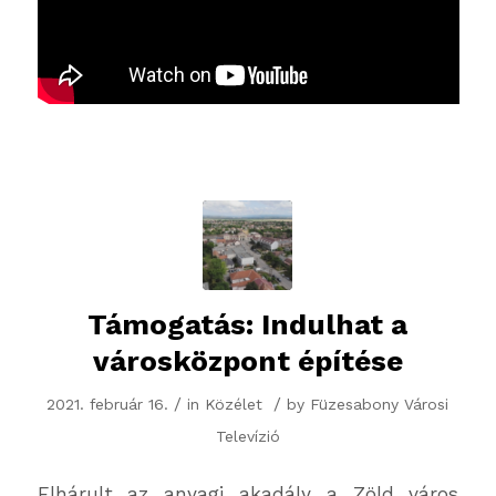
Támogatás: Indulhat a
városközpont építése
/
/
2021. február 16.
in
Közélet
by
Füzesabony Városi
Televízió
Elhárult az anyagi akadály a Zöld város