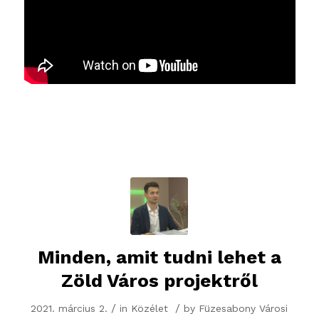
Minden, amit tudni lehet a
Zöld Város projektről
/
/
2021. március 2.
in
Közélet
by
Füzesabony Városi