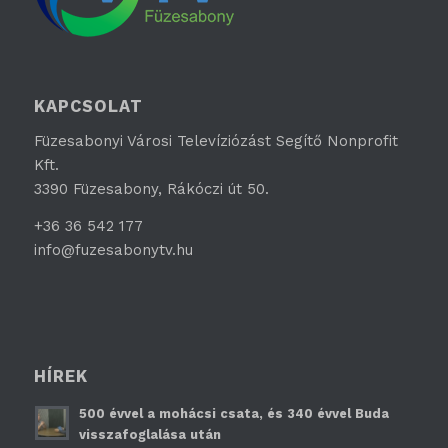
KAPCSOLAT
Füzesabonyi Városi Televíziózást Segítő Nonprofit
Kft.
3390 Füzesabony, Rákóczi út 50.
+36 36 542 177
info@fuzesabonytv.hu
HÍREK
500 évvel a mohácsi csata, és 340 évvel Buda
visszafoglalása után