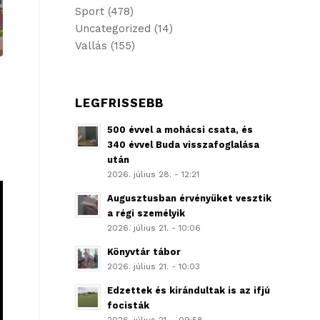
Sport
(478)
Uncategorized
(14)
Vallás
(155)
LEGFRISSEBB
500 évvel a mohácsi csata, és
340 évvel Buda visszafoglalása
után
2026. július 28. - 12:21
Augusztusban érvényüket vesztik
a régi személyik
2026. július 21. - 10:06
Könyvtár tábor
2026. július 21. - 10:03
Edzettek és kirándultak is az ifjú
focisták