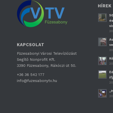
HÍREK
50
és
vi
20
Au
KAPCSOLAT
ve
20
Füzesabonyi Városi Televíziózást
Kö
Segítő Nonprofit Kft.
20
3390 Füzesabony, Rákóczi út 50.
Ed
+36 36 542 177
if
info@fuzesabonytv.hu
20
„H
20