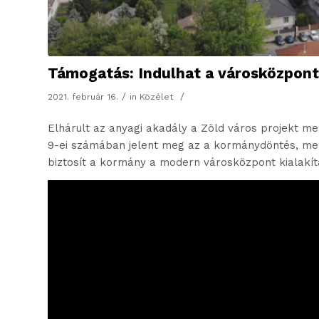
Támogatás: Indulhat a városközpont
/
/
2021. február 16.
in
Közélet
Elhárult az anyagi akadály a Zöld város projekt m
9-ei számában jelent meg az a kormánydöntés, mely
biztosít a kormány a modern városközpont kialakítá