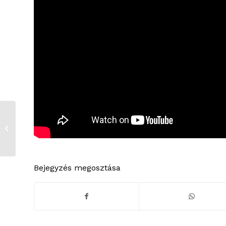
Félévi
bizonyítványosztás az
általános iskolákban
Bejegyzés megosztása