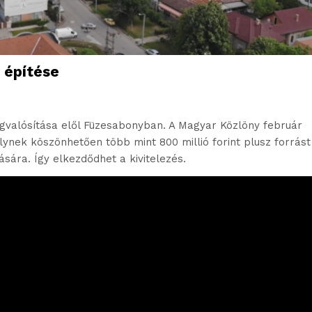
 építése
egvalósítása elől Füzesabonyban. A Magyar Közlöny február
nek köszönhetően több mint 800 millió forint plusz forrást
sára. Így elkezdődhet a kivitelezés.