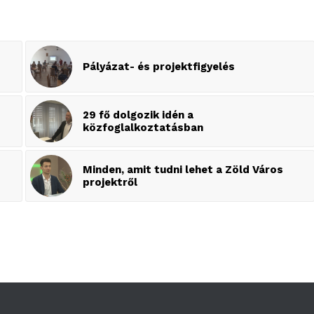
Pályázat- és projektfigyelés
29 fő dolgozik idén a
közfoglalkoztatásban
Minden, amit tudni lehet a Zöld Város
projektről