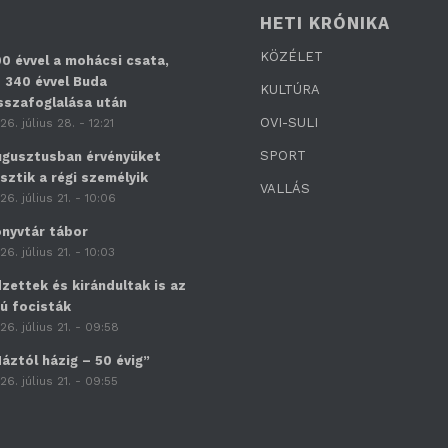
HETI KRÓNIKA
KÖZÉLET
0 évvel a mohácsi csata,
 340 évvel Buda
KULTÚRA
sszafoglalása után
OVI-SULI
26. július 28. - 12:21
SPORT
gusztusban érvényüket
sztik a régi személyik
VALLÁS
26. július 21. - 10:06
nyvtár tábor
26. július 21. - 10:03
zettek és kirándultak is az
jú focisták
26. július 21. - 09:58
áztól házig – 50 évig”
26. július 21. - 09:55