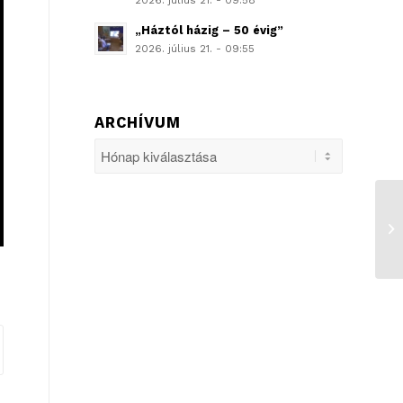
2026. július 21. - 09:58
„Háztól házig – 50 évig”
2026. július 21. - 09:55
ARCHÍVUM
He