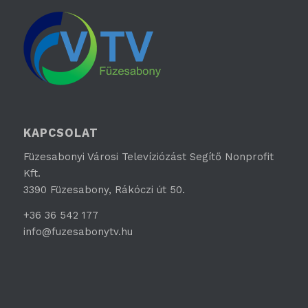
KAPCSOLAT
Füzesabonyi Városi Televíziózást Segítő Nonprofit
Kft.
3390 Füzesabony, Rákóczi út 50.
+36 36 542 177
info@fuzesabonytv.hu