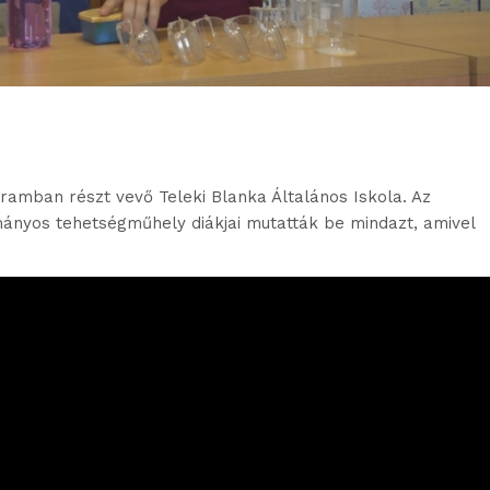
ramban részt vevő Teleki Blanka Általános Iskola. Az
nyos tehetségműhely diákjai mutatták be mindazt, amivel