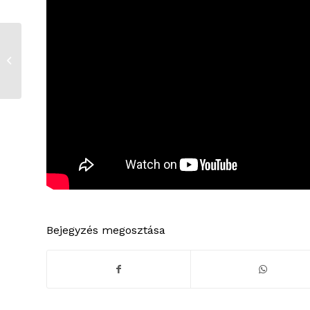
Az FSC
labdarúgócsapata
továbbra is az NB/III-
ban
Bejegyzés megosztása