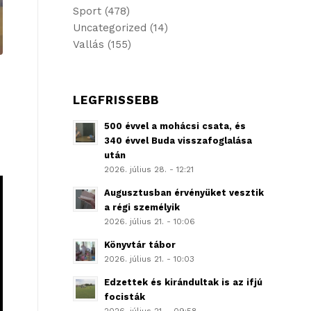
Sport
(478)
Uncategorized
(14)
Vallás
(155)
LEGFRISSEBB
500 évvel a mohácsi csata, és
340 évvel Buda visszafoglalása
után
2026. július 28. - 12:21
Augusztusban érvényüket vesztik
a régi személyik
2026. július 21. - 10:06
Könyvtár tábor
2026. július 21. - 10:03
Edzettek és kirándultak is az ifjú
focisták