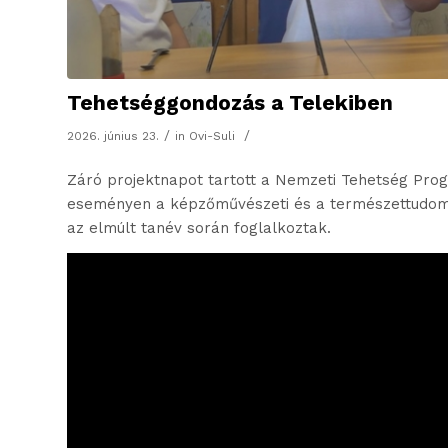
Tehetséggondozás a Telekiben
/
/
2026. június 23.
in
Ovi-Suli
Záró projektnapot tartott a Nemzeti Tehetség Prog
eseményen a képzőművészeti és a természettudomá
az elmúlt tanév során foglalkoztak.