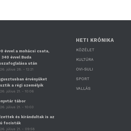
HETI KRÓNIKA
KÖZÉLET
0 évvel a mohácsi csata,
 340 évvel Buda
KULTÚRA
sszafoglalása után
OVI-SULI
26. július 28. - 12:21
SPORT
gusztusban érvényüket
sztik a régi személyik
VALLÁS
26. július 21. - 10:06
nyvtár tábor
26. július 21. - 10:03
zettek és kirándultak is az
jú focisták
26. július 21. - 09:58