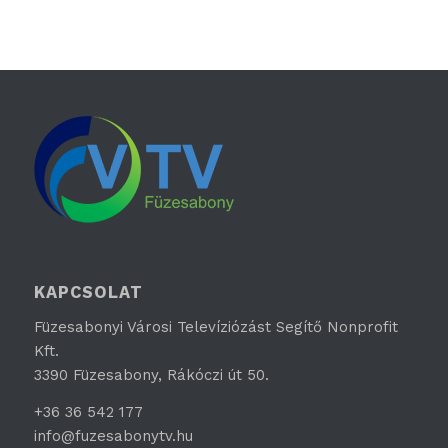
KAPCSOLAT
Füzesabonyi Városi Televíziózást Segítő Nonprofit
Kft.
3390 Füzesabony, Rákóczi út 50.
+36 36 542 177
info@fuzesabonytv.hu