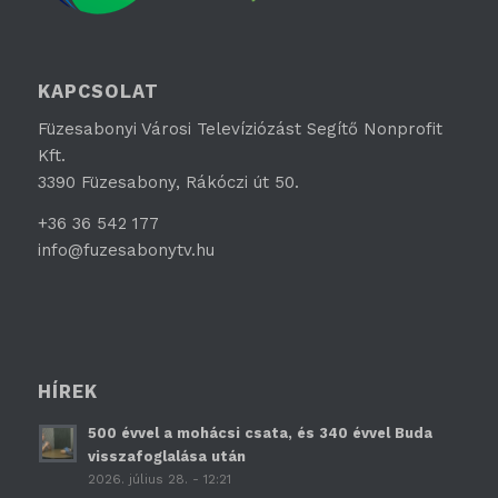
KAPCSOLAT
Füzesabonyi Városi Televíziózást Segítő Nonprofit
Kft.
3390 Füzesabony, Rákóczi út 50.
+36 36 542 177
info@fuzesabonytv.hu
HÍREK
500 évvel a mohácsi csata, és 340 évvel Buda
visszafoglalása után
2026. július 28. - 12:21