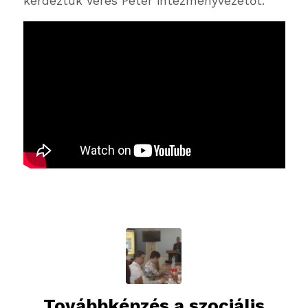
kérdeztük Veres Péter intézményvezetőt.
Továbbképzés a szociális