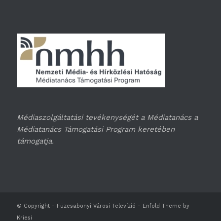
Médiaszolgáltatási tevékenységét a Médiatanács a
Médiatanács Támogatási Program keretében
támogatja.
© Copyright -
Füzesabonyi Városi Televízió
-
Enfold Theme by
Kriesi