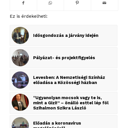
Ez is érdekelheti:
Idősgondozás a járvány idején
Pályázat- és projektfigyelés
Levesben: A Nemzetiségi Színház
előadása a Közösségi házban
“Ugyanolyan mocsok vagy te is,
mint a Gizi!” – önálló esttel lép föl
Szihalmon Szikra László
Előadás a koronavírus