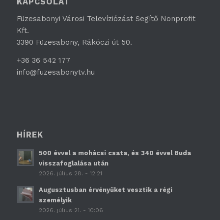
KAPCSOLAT
Füzesabonyi Városi Televíziózást Segítő Nonprofit
Kft.
3390 Füzesabony, Rákóczi út 50.
+36 36 542 177
info@fuzesabonytv.hu
HÍREK
500 évvel a mohácsi csata, és 340 évvel Buda
visszafoglalása után
2026. július 28. - 12:21
Augusztusban érvényüket vesztik a régi
személyik
2026. július 21. - 10:06