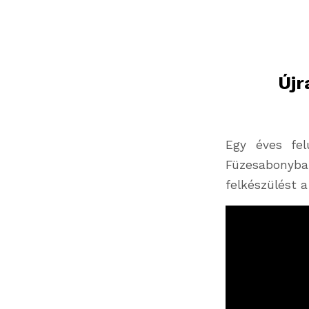
Újr
Egy éves fel
Füzesabonyb
felkészülést 