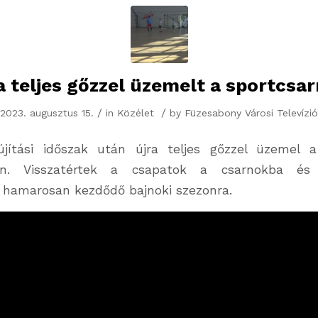
a teljes gőzzel üzemelt a sportcsa
/
/
2023. augusztus 15.
in
Közélet
by
Füzesabony Városi Televízió
újítási időszak után újra teljes gőzzel üzemel a
an. Visszatértek a csapatok a csarnokba és
a hamarosan kezdődő bajnoki szezonra.