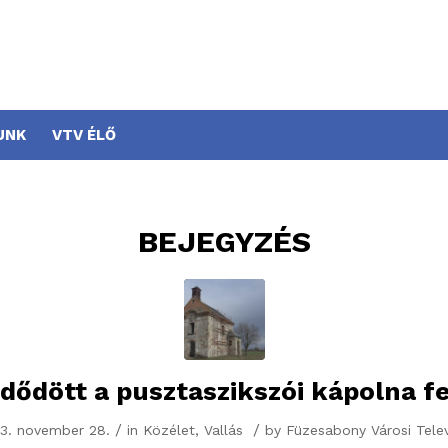
UNK
VTV ÉLŐ
BEJEGYZÉS
ődött a pusztaszikszói kápolna fe
/
/
3. november 28.
in
Közélet
,
Vallás
by
Füzesabony Városi Telev