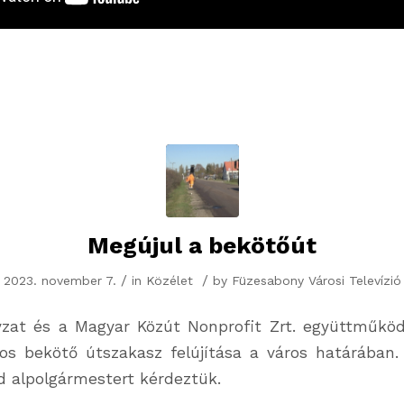
Megújul a bekötőút
/
/
2023. november 7.
in
Közélet
by
Füzesabony Városi Televízió
zat és a Magyar Közút Nonprofit Zrt. együttműködé
s bekötő útszakasz felújítása a város határában. 
d alpolgármestert kérdeztük.