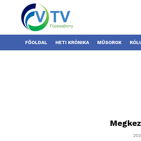
FŐOLDAL
HETI KRÓNIKA
MŰSOROK
RÓL
Megkezd
202