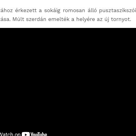
ához érkezett a sokáig romosan álló pusztaszikszó
tása. Múlt szerdán emelték a helyére az új tornyot.