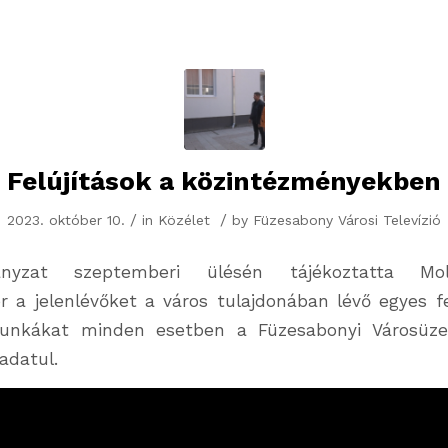
Felújítások a közintézményekben
/
/
2023. október 10.
in
Közélet
by
Füzesabony Városi Televízió
nyzat szeptemberi ülésén tájékoztatta Mol
r a jelenlévőket a város tulajdonában lévő egyes fel
 munkákat minden esetben a Füzesabonyi Városüzem
adatul.