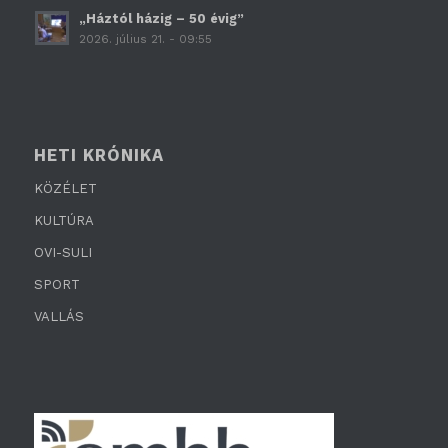
„Háztól házig – 50 évig”
2026. július 21. - 09:55
HETI KRÓNIKA
KÖZÉLET
KULTÚRA
OVI-SULI
SPORT
VALLÁS