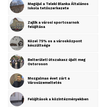
Megújul a Teleki Blanka Általános
Iskola tetőszerkezete
Zajlik a városi sportcsarnok
felújítása
Közel 75% os a városközpont
készültsége
Belterületi útszakasz újult meg
Ostoroson
Mozgalmas évet zárt a
Városüzemeltetés
Felújítások a közintézményekben