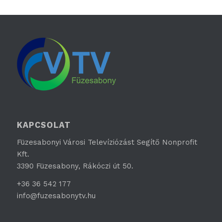
KAPCSOLAT
Füzesabonyi Városi Televíziózást Segítő Nonprofit
Kft.
3390 Füzesabony, Rákóczi út 50.
+36 36 542 177
info@fuzesabonytv.hu