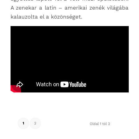
A zenekar a latin – amerikai zenék világába
kalauzolta el a közönséget.
1
2
Oldal 1 tól 2