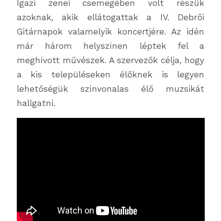
Igazi zenei csemegében volt részük
azoknak, akik ellátogattak a IV. Debrői
Gitárnapok valamelyik koncertjére. Az idén
már három helyszínen léptek fel a
meghívott művészek. A szervezők célja, hogy
a kis településeken élőknek is legyen
lehetőségük színvonalas élő muzsikát
hallgatni.