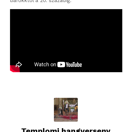
barokktól a 20. századig.
Templomi hangverseny