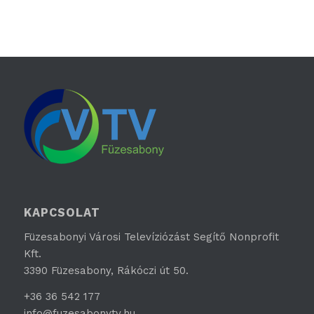
KAPCSOLAT
Füzesabonyi Városi Televíziózást Segítő Nonprofit
Kft.
3390 Füzesabony, Rákóczi út 50.
+36 36 542 177
info@fuzesabonytv.hu