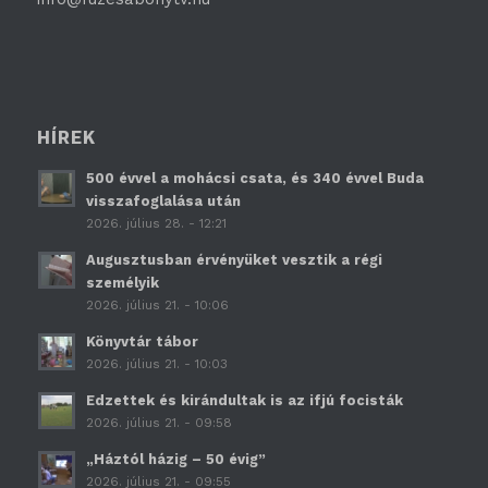
HÍREK
500 évvel a mohácsi csata, és 340 évvel Buda
visszafoglalása után
2026. július 28. - 12:21
Augusztusban érvényüket vesztik a régi
személyik
2026. július 21. - 10:06
Könyvtár tábor
2026. július 21. - 10:03
Edzettek és kirándultak is az ifjú focisták
2026. július 21. - 09:58
„Háztól házig – 50 évig”
2026. július 21. - 09:55