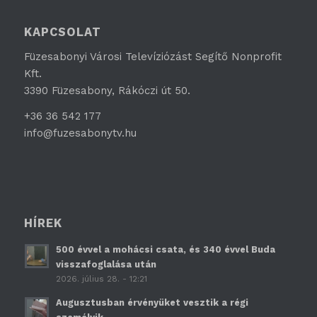
KAPCSOLAT
Füzesabonyi Városi Televíziózást Segítő Nonprofit
Kft.
3390 Füzesabony, Rákóczi út 50.
+36 36 542 177
info@fuzesabonytv.hu
HÍREK
500 évvel a mohácsi csata, és 340 évvel Buda
visszafoglalása után
2026. július 28. - 12:21
Augusztusban érvényüket vesztik a régi