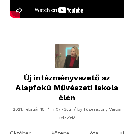
Új intézményvezető az
Alapfokú Művészeti Iskola
élén
/
/
2021. február 16.
in
Ovi-Suli
by
Füzesabony Városi
Televízió
Október közepe óta új