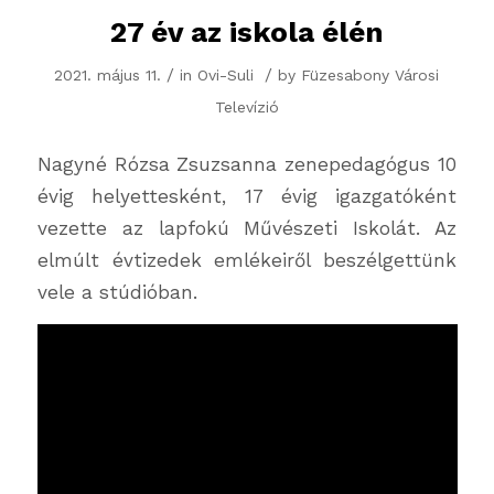
27 év az iskola élén
/
/
2021. május 11.
in
Ovi-Suli
by
Füzesabony Városi
Televízió
Nagyné Rózsa Zsuzsanna zenepedagógus 10
évig helyettesként, 17 évig igazgatóként
vezette az lapfokú Művészeti Iskolát. Az
elmúlt évtizedek emlékeiről beszélgettünk
vele a stúdióban.