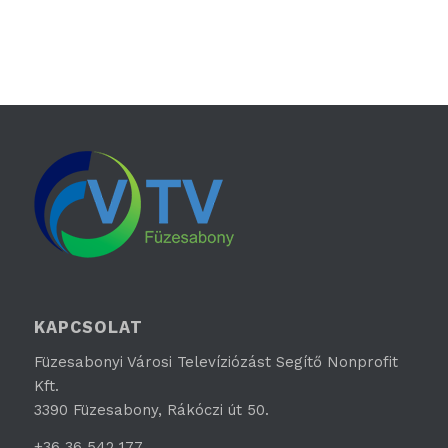
KAPCSOLAT
Füzesabonyi Városi Televíziózást Segítő Nonprofit
Kft.
3390 Füzesabony, Rákóczi út 50.
+36 36 542 177