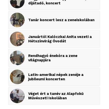
díjátadó, koncert
Tanár koncert lesz a zeneiskolában
Januártól Kalóczkai Anita vezeti a
Hétszínvirág Óvodát
Rendhagyó énekóra a zene
világnapjára
Latin-amerikai népek zenéje a
jubileumi koncerten
Véget ért a tanév az Alapfokú
Művészeti Iskolában