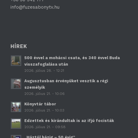
info@fuzesabonytv.hu
HÍREK
500 évvel a mohácsi csata, és 340 évvel Buda
visszafoglalása után
2026. július 28. - 12:21
Augusztusban érvényüket vesztik a régi
személyik
2026. július 21. - 10:06
Könyvtár tábor
2026. július 21. - 10:03
Edzettek és kirándultak is az ifjú focisták
2026. július 21. - 09:58
„Háztól házig – 50 évig”