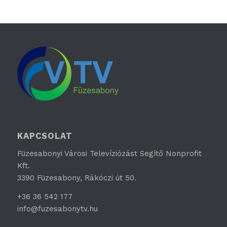
KAPCSOLAT
Füzesabonyi Városi Televíziózást Segítő Nonprofit
Kft.
3390 Füzesabony, Rákóczi út 50.
+36 36 542 177
info@fuzesabonytv.hu