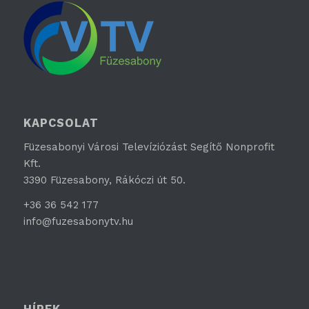
KAPCSOLAT
Füzesabonyi Városi Televíziózást Segítő Nonprofit
Kft.
3390 Füzesabony, Rákóczi út 50.
+36 36 542 177
info@fuzesabonytv.hu