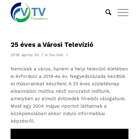
25 éves a Városi Televízió
/
/
2019. április 30.
in
Ovi-Suli
Nemcsak a város, hanem a helyi televízió életében
is évforduló a 2019-es év. Negyedszázada kezdtük
el mûsorainkat készíteni. A 25 éves születésnap
alkalmából múltba nézõ sorozatot indítunk,
amelyben az elmúlt évtizedek híreibõl válogatunk.
Most egy 2004 májusi riportot láthatnak a
középiskolában akkor induló informatikai
képzésrõl.