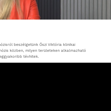
zisról beszélgetünk Őszi Viktória klinikai
ipnózis közben, milyen területeken alkalmazható
ggyakoribb tévhitek.