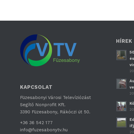
HÍREK
50
és
vi
20
Au
KAPCSOLAT
ve
20
Füzesabonyi Városi Televíziózást
Kö
Segítő Nonprofit Kft.
20
3390 Füzesabony, Rákóczi út 50.
Ed
+36 36 542 177
if
info@fuzesabonytv.hu
20