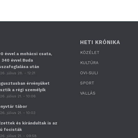
HETI KRÓNIKA
KÖZÉLET
0 évvel a mohácsi csata,
 340 évvel Buda
KULTÚRA
sszafoglalása után
OVI-SULI
26. július 28. - 12:21
SPORT
gusztusban érvényüket
sztik a régi személyik
VALLÁS
26. július 21. - 10:06
nyvtár tábor
26. július 21. - 10:03
zettek és kirándultak is az
jú focisták
26. július 21. - 09:58