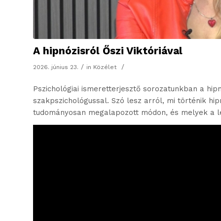
A hipnózisról Őszi Viktóriával
/
/
2026. június 23.
in
Közélet
Pszichológiai ismeretterjesztő sorozatunkban a hipnó
szakpszichológussal. Szó lesz arról, mi történik h
tudományosan megalapozott módon, és melyek a le