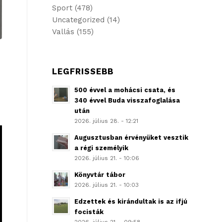
Sport
(478)
Uncategorized
(14)
Vallás
(155)
LEGFRISSEBB
500 évvel a mohácsi csata, és
340 évvel Buda visszafoglalása
után
2026. július 28. - 12:21
Augusztusban érvényüket vesztik
a régi személyik
2026. július 21. - 10:06
Könyvtár tábor
2026. július 21. - 10:03
Edzettek és kirándultak is az ifjú
focisták