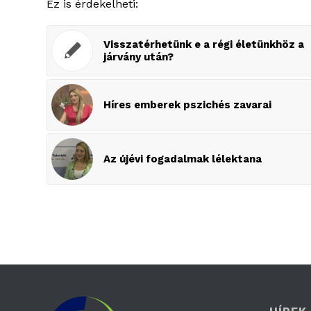
Ez is érdekelheti:
Visszatérhetünk e a régi életünkhöz a
járvány után?
Híres emberek pszichés zavarai
Az újévi fogadalmak lélektana