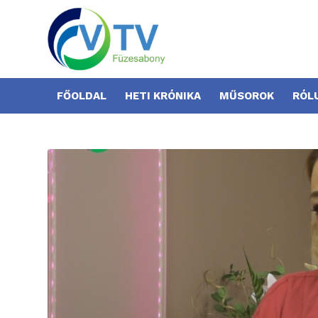
FŐOLDAL
HETI KRÓNIKA
MŰSOROK
RÓL