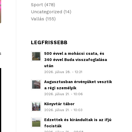
Sport
(478)
Uncategorized
(14)
Vallás
(155)
LEGFRISSEBB
s
500 évvel a mohácsi csata, és
340 évvel Buda visszafoglalása
után
2026. július 28. - 12:21
Augusztusban érvényüket vesztik
a régi személyik
2026. július 21. - 10:06
Könyvtár tábor
2026. július 21. - 10:03
Edzettek és kirándultak is az ifjú
focisták