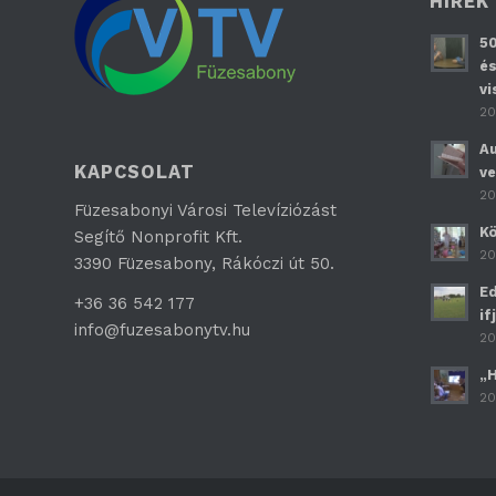
HÍREK
50
és
vi
20
Au
KAPCSOLAT
ve
20
Füzesabonyi Városi Televíziózást
Kö
Segítő Nonprofit Kft.
20
3390 Füzesabony, Rákóczi út 50.
Ed
+36 36 542 177
if
info@fuzesabonytv.hu
20
„H
20