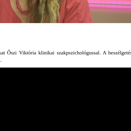
kat Őszi Viktória klinikai szakpszichológussal. A beszélgeté
.