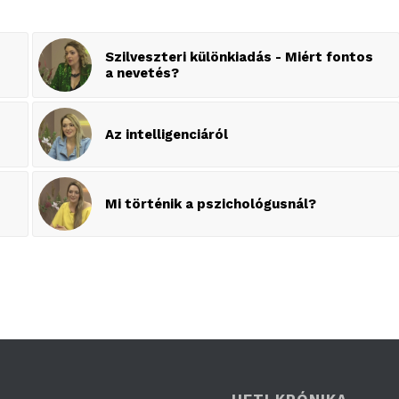
Szilveszteri különkiadás - Miért fontos
a nevetés?
Az intelligenciáról
Mi történik a pszichológusnál?