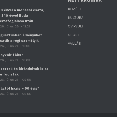
HETI KRÓNIKA
KÖZÉLET
0 évvel a mohácsi csata,
 340 évvel Buda
KULTÚRA
sszafoglalása után
OVI-SULI
26. július 28. - 12:21
SPORT
gusztusban érvényüket
sztik a régi személyik
VALLÁS
26. július 21. - 10:06
nyvtár tábor
26. július 21. - 10:03
zettek és kirándultak is az
jú focisták
26. július 21. - 09:58
áztól házig – 50 évig”
26. július 21. - 09:55