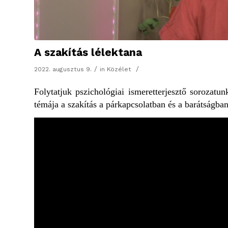
A szakítás lélektana
/
/
2022. augusztus 9.
in
Közélet
Folytatjuk pszichológiai ismeretterjesztő sorozatun
témája a szakítás a párkapcsolatban és a barátságban