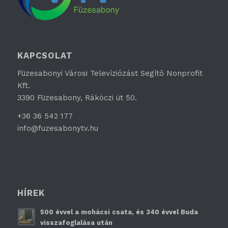
KAPCSOLAT
Füzesabonyi Városi Televíziózást Segítő Nonprofit
Kft.
3390 Füzesabony, Rákóczi út 50.
+36 36 542 177
info@fuzesabonytv.hu
HÍREK
500 évvel a mohácsi csata, és 340 évvel Buda
visszafoglalása után