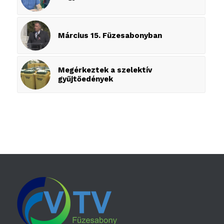
Március 15. Füzesabonyban
Megérkeztek a szelektív
gyűjtőedények