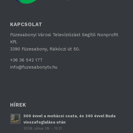
KAPCSOLAT
Füzesabonyi Városi Televíziózást Segítő Nonprofit
Kft.
3390 Füzesabony, Rákóczi út 50.
+36 36 542 177
info@fuzesabonytv.hu
HÍREK
500 évvel a mohácsi csata, és 340 évvel Buda
visszafoglalása után
2026. július 28. - 12:21