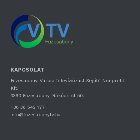
KAPCSOLAT
Füzesabonyi Városi Televíziózást Segítő Nonprofit
Kft.
3390 Füzesabony, Rákóczi út 50.
+36 36 542 177
info@fuzesabonytv.hu