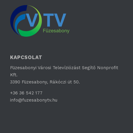
KAPCSOLAT
Füzesabonyi Városi Televíziózást Segítő Nonprofit
Kft.
3390 Füzesabony, Rákóczi út 50.
+36 36 542 177
info@fuzesabonytv.hu