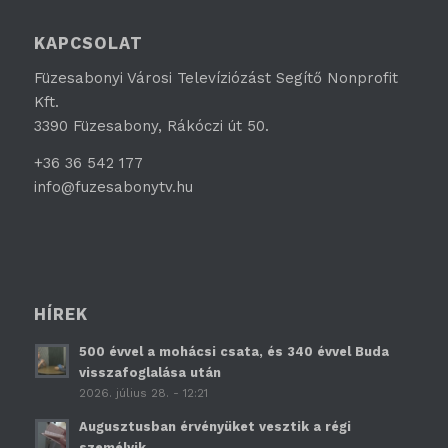
KAPCSOLAT
Füzesabonyi Városi Televíziózást Segítő Nonprofit
Kft.
3390 Füzesabony, Rákóczi út 50.
+36 36 542 177
info@fuzesabonytv.hu
HÍREK
500 évvel a mohácsi csata, és 340 évvel Buda
visszafoglalása után
2026. július 28. - 12:21
Augusztusban érvényüket vesztik a régi
személyik