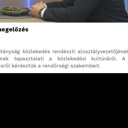
megelőzés
tányság közlekedés rendészti alosztályvezetőj
éne
nak tapasztalati a közlekedési kultúráról. A
sről kérdeztük a rendőrségi szakembert.