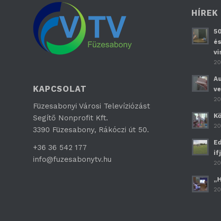
HÍREK
50
és
vi
20
Au
KAPCSOLAT
ve
20
Füzesabonyi Városi Televíziózást
Kö
Segítő Nonprofit Kft.
20
3390 Füzesabony, Rákóczi út 50.
Ed
+36 36 542 177
if
info@fuzesabonytv.hu
20
„H
20