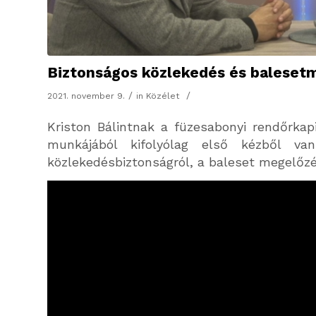
Biztonságos közlekedés és baleset
/
/
2021. november 9.
in
Közélet
Kriston Bálint
nak
a füzesabonyi rendőrkapi
munkájából kifolyólag első kézből van
közlekedésbiztonságról, a baleset megelőzé