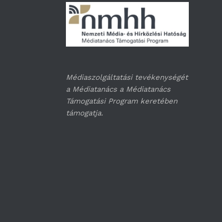
Médiaszolgáltatási tevékenységét
a Médiatanács a Médiatanács
Támogatási Program keretében
támogatja.