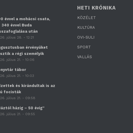
HETI KRÓNIKA
KÖZÉLET
0 évvel a mohácsi csata,
 340 évvel Buda
KULTÚRA
sszafoglalása után
OVI-SULI
26. július 28. - 12:21
SPORT
gusztusban érvényüket
sztik a régi személyik
VALLÁS
26. július 21. - 10:06
nyvtár tábor
26. július 21. - 10:03
zettek és kirándultak is az
jú focisták
26. július 21. - 09:58
áztól házig – 50 évig”
26. július 21. - 09:55