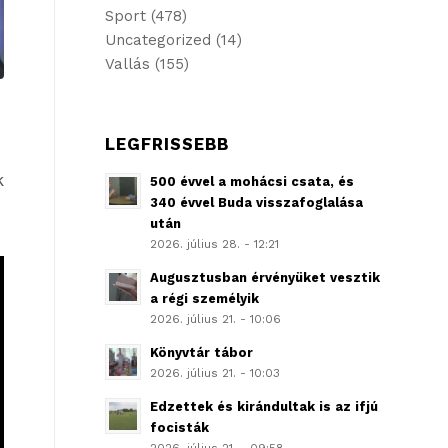
Sport
(478)
Uncategorized
(14)
Vallás
(155)
LEGFRISSEBB
k
500 évvel a mohácsi csata, és
340 évvel Buda visszafoglalása
után
2026. július 28. - 12:21
Augusztusban érvényüket vesztik
a régi személyik
2026. július 21. - 10:06
Könyvtár tábor
2026. július 21. - 10:03
Edzettek és kirándultak is az ifjú
focisták