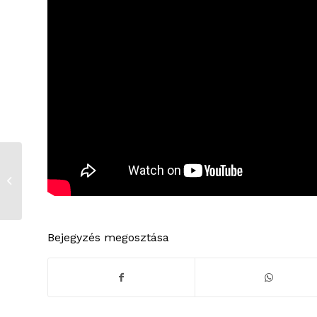
Új gyár épül
Füzesabonyban
Bejegyzés megosztása