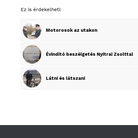
Ez is érdekelheti:
Motorosok az utakon
Évindító beszélgetés Nyitrai Zsolttal
Látni és látszani