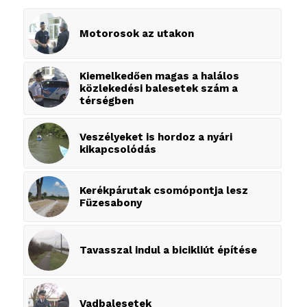
Motorosok az utakon
Kiemelkedően magas a halálos
közlekedési balesetek szám a
térségben
Veszélyeket is hordoz a nyári
kikapcsolódás
Kerékpárutak csomópontja lesz
Füzesabony
Tavasszal indul a bicikliút építése
Vadbalesetek