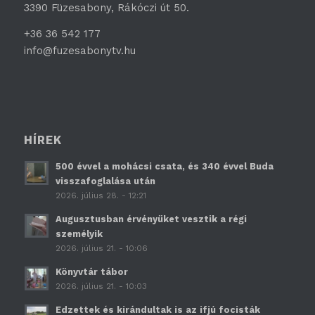
3390 Füzesabony, Rákóczi út 50.
+36 36 542 177
info@fuzesabonytv.hu
HÍREK
500 évvel a mohácsi csata, és 340 évvel Buda
visszafoglalása után
2026. július 28. - 12:21
Augusztusban érvényüket vesztik a régi
személyik
2026. július 21. - 10:06
Könyvtár tábor
2026. július 21. - 10:03
Edzettek és kirándultak is az ifjú focisták