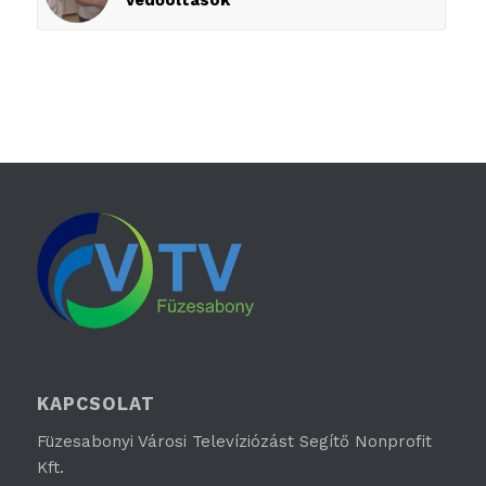
védőoltások
KAPCSOLAT
Füzesabonyi Városi Televíziózást Segítő Nonprofit
Kft.