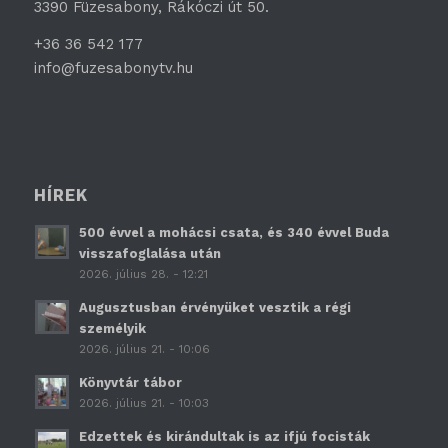
3390 Füzesabony, Rákóczi út 50.
+36 36 542 177
info@fuzesabonytv.hu
HÍREK
500 évvel a mohácsi csata, és 340 évvel Buda
visszafoglalása után
2026. július 28. - 12:21
Augusztusban érvényüket vesztik a régi
személyik
2026. július 21. - 10:06
Könyvtár tábor
2026. július 21. - 10:03
Edzettek és kirándultak is az ifjú focisták