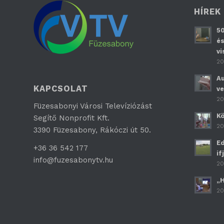
HÍREK
50
és
vi
20
Au
KAPCSOLAT
ve
20
Füzesabonyi Városi Televíziózást
Kö
Segítő Nonprofit Kft.
20
3390 Füzesabony, Rákóczi út 50.
Ed
+36 36 542 177
if
info@fuzesabonytv.hu
20
„H
20