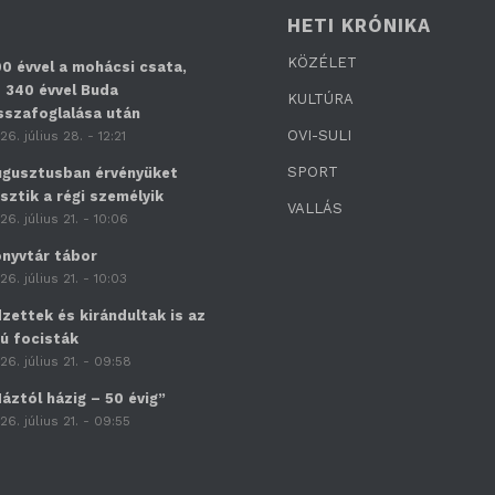
HETI KRÓNIKA
KÖZÉLET
0 évvel a mohácsi csata,
 340 évvel Buda
KULTÚRA
sszafoglalása után
OVI-SULI
26. július 28. - 12:21
SPORT
gusztusban érvényüket
sztik a régi személyik
VALLÁS
26. július 21. - 10:06
nyvtár tábor
26. július 21. - 10:03
zettek és kirándultak is az
jú focisták
26. július 21. - 09:58
áztól házig – 50 évig”
26. július 21. - 09:55