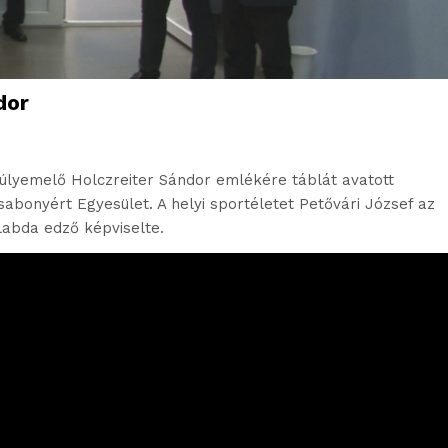
dor
súlyemelő Holczreiter Sándor emlékére táblát avatott
onyért Egyesület. A helyi sportéletet Petővári József az
labda edző képviselte.