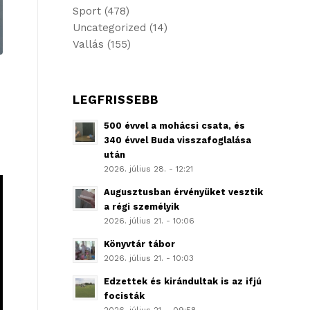
Sport
(478)
Uncategorized
(14)
Vallás
(155)
LEGFRISSEBB
500 évvel a mohácsi csata, és
340 évvel Buda visszafoglalása
után
2026. július 28. - 12:21
Augusztusban érvényüket vesztik
a régi személyik
2026. július 21. - 10:06
Könyvtár tábor
2026. július 21. - 10:03
Edzettek és kirándultak is az ifjú
focisták