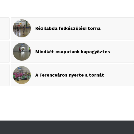
Kézilabda felkészülési torna
Mindkét csapatunk kupagyőztes
A Ferencváros nyerte a tornát