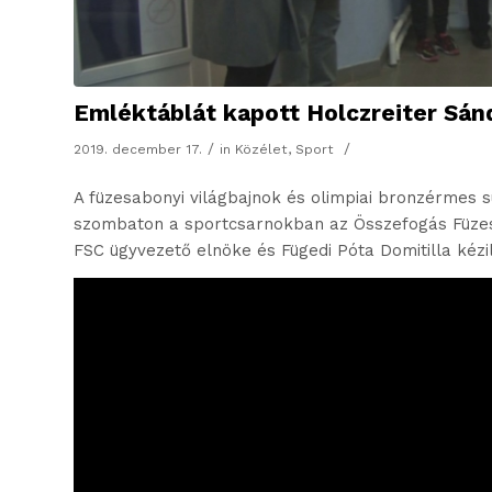
Emléktáblát kapott Holczreiter Sán
/
/
2019. december 17.
in
Közélet
,
Sport
A füzesabonyi világbajnok és olimpiai bronzérmes 
szombaton a sportcsarnokban az Összefogás Füzesab
FSC ügyvezető elnöke és Fügedi Póta Domitilla kézi