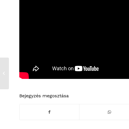
Fellobbant az öröm
lángja
Bejegyzés megosztása