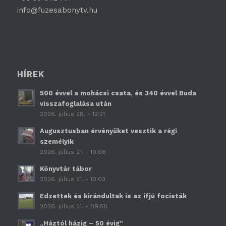
info@fuzesabonytv.hu
HÍREK
500 évvel a mohácsi csata, és 340 évvel Buda
visszafoglalása után
2026. július 28. - 12:21
Augusztusban érvényüket vesztik a régi
személyik
2026. július 21. - 10:06
Könyvtár tábor
2026. július 21. - 10:03
Edzettek és kirándultak is az ifjú focisták
2026. július 21. - 09:58
„Háztól házig – 50 évig”