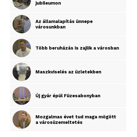
jubileumon
Az államalapítás ünnepe
városunkban
Több beruházás is zajlik a városban
Maszkviselés az üzletekben
Új gyár épül Füzesabonyban
Mozgalmas évet tud maga mögött
a városüzemeltetés