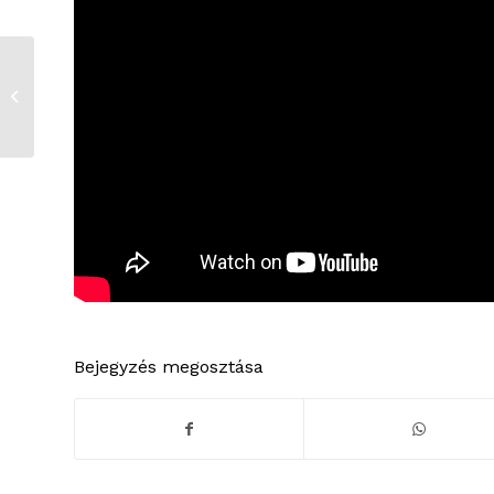
Épül az asztalitenisz
csarnok a volt
varrodában
Bejegyzés megosztása