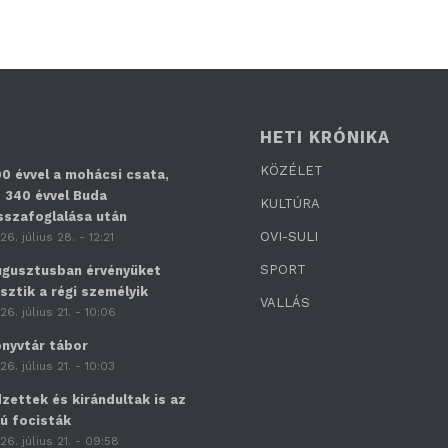
HETI KRÓNIKA
KÖZÉLET
0 évvel a mohácsi csata,
 340 évvel Buda
KULTÚRA
sszafoglalása után
OVI-SULI
26. július 28. - 12:21
SPORT
gusztusban érvényüket
sztik a régi személyik
VALLÁS
26. július 21. - 10:06
nyvtár tábor
26. július 21. - 10:03
zettek és kirándultak is az
jú focisták
26. július 21. - 09:58