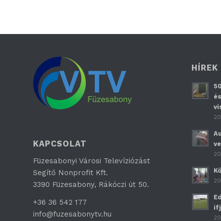
HÍREK
50
és
vi
20
Au
KAPCSOLAT
ve
20
Füzesabonyi Városi Televíziózást
Kö
Segítő Nonprofit Kft.
20
3390 Füzesabony, Rákóczi út 50.
Ed
+36 36 542 177
if
info@fuzesabonytv.hu
20