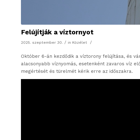
Felújítják a víztornyot
/
/
2025. szeptember 30.
in
Közélet
Október 6-án kezdődik a víztorony felújítása, és v
alacsonyabb víznyomás, esetenként zavaros víz el
megértését és türelmét kérik erre az időszakra.