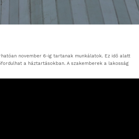
árhatóan november 6-ig tartanak munkálatok. Ez idő alatt
őfordulhat a háztartásokban. A szakemberek a lakosság