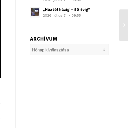
2026. július 21. - 09:58
„Háztól házig – 50 évig”
2026. július 21. - 09:55
He
ARCHÍVUM