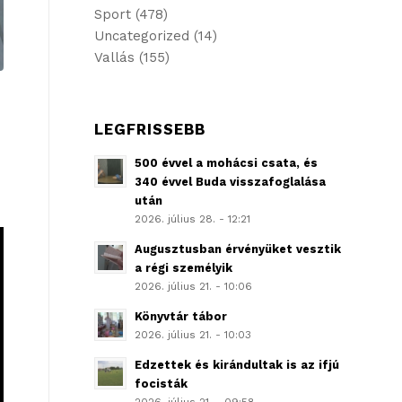
Sport
(478)
Uncategorized
(14)
Vallás
(155)
LEGFRISSEBB
500 évvel a mohácsi csata, és
340 évvel Buda visszafoglalása
után
2026. július 28. - 12:21
Augusztusban érvényüket vesztik
a régi személyik
2026. július 21. - 10:06
Könyvtár tábor
2026. július 21. - 10:03
Edzettek és kirándultak is az ifjú
focisták