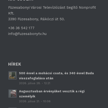
Füzesabonyi Városi Televíziózást Segítő Nonprofit
Kft.
3390 Füzesabony, Rákóczi út 50.
+36 36 542 177
info@fuzesabonytv.hu
HÍREK
500 évvel a mohácsi csata, és 340 évvel Buda
visszafoglalása után
2026. július 28. - 12:21
Augusztusban érvényüket vesztik a régi
személyik
2026. július 21. - 10:06