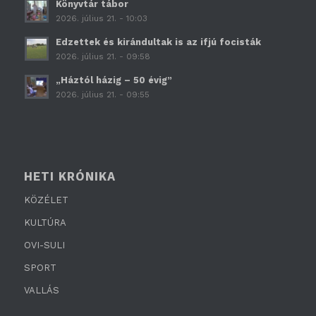
Könyvtár tábor
2026. július 21. - 10:03
Edzettek és kirándultak is az ifjú focisták
2026. július 21. - 09:58
„Háztól házig – 50 évig”
2026. július 21. - 09:55
HETI KRÓNIKA
KÖZÉLET
KULTÚRA
OVI-SULI
SPORT
VALLÁS