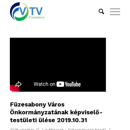
Füzesabony Város
Önkormányzatának képviselő-
testületi ülése 2019.10.31
/
/
2019. október 31.
in
Műsorok - Önkormányzati híradó