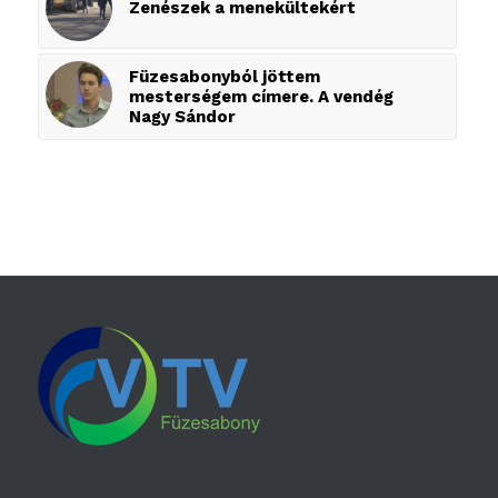
Zenészek a menekültekért
Füzesabonyból jöttem
mesterségem címere. A vendég
Nagy Sándor