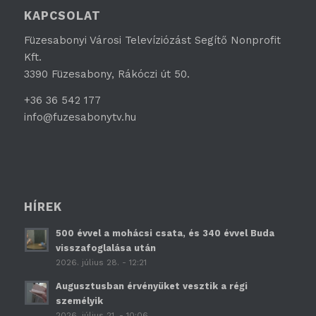
KAPCSOLAT
Füzesabonyi Városi Televíziózást Segítő Nonprofit
Kft.
3390 Füzesabony, Rákóczi út 50.
+36 36 542 177
info@fuzesabonytv.hu
HÍREK
500 évvel a mohácsi csata, és 340 évvel Buda
visszafoglalása után
2026. július 28. - 12:21
Augusztusban érvényüket vesztik a régi
személyik
2026. július 21. - 10:06