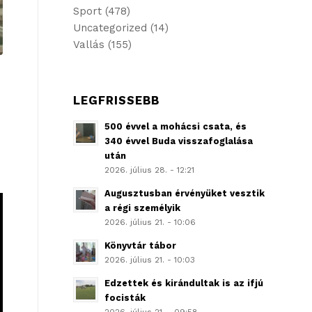
Sport
(478)
Uncategorized
(14)
Vallás
(155)
LEGFRISSEBB
500 évvel a mohácsi csata, és
340 évvel Buda visszafoglalása
után
2026. július 28. - 12:21
Augusztusban érvényüket vesztik
a régi személyik
2026. július 21. - 10:06
Könyvtár tábor
2026. július 21. - 10:03
Edzettek és kirándultak is az ifjú
focisták