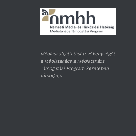
Médiaszolgáltatási tevékenységét
a Médiatanács a Médiatanács
Támogatási Program keretében
támogatja.