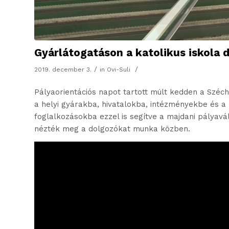
Gyárlátogatáson a katolikus iskola d
/
/
2019. december 3.
in
Ovi-Suli
Pályaorientációs napot tartott múlt kedden a Széche
a helyi gyárakba, hivatalokba, intézményekbe és a
foglalkozásokba ezzel is segítve a majdani pályavá
nézték meg a dolgozókat munka közben.