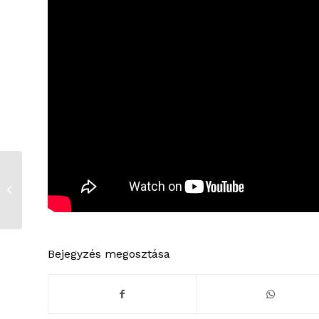
Közmeghallgatás
Bejegyzés megosztása