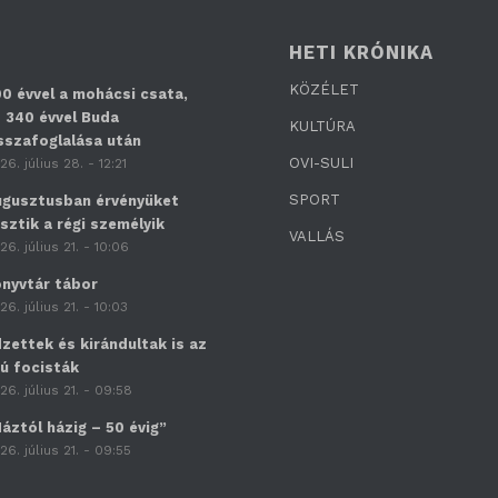
HETI KRÓNIKA
KÖZÉLET
0 évvel a mohácsi csata,
 340 évvel Buda
KULTÚRA
sszafoglalása után
OVI-SULI
26. július 28. - 12:21
SPORT
gusztusban érvényüket
sztik a régi személyik
VALLÁS
26. július 21. - 10:06
nyvtár tábor
26. július 21. - 10:03
zettek és kirándultak is az
jú focisták
26. július 21. - 09:58
áztól házig – 50 évig”
26. július 21. - 09:55