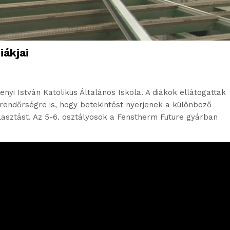
iákjai
nyi István Katolikus Általános Iskola. A diákok ellátogattak
 rendőrségre is, hogy betekintést nyerjenek a különböző
lasztást. Az 5-6. osztályosok a Fenstherm Future gyárban