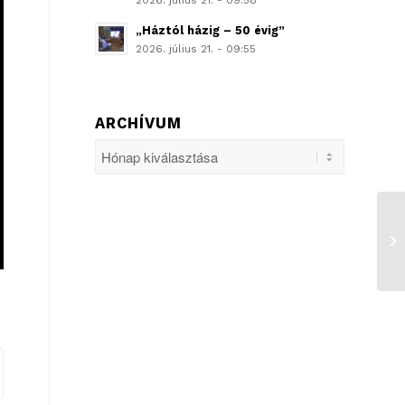
2026. július 21. - 09:58
„Háztól házig – 50 évig”
2026. július 21. - 09:55
ARCHÍVUM
He