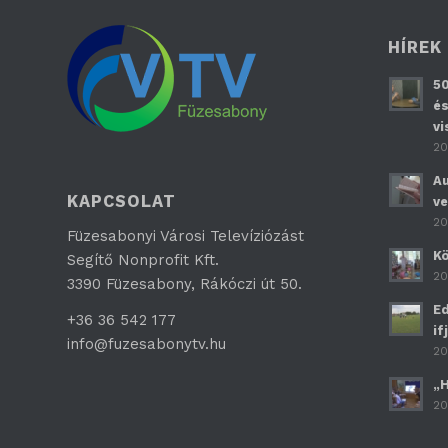
HÍREK
50
és
vi
20
Au
KAPCSOLAT
ve
20
Füzesabonyi Városi Televíziózást
Kö
Segítő Nonprofit Kft.
20
3390 Füzesabony, Rákóczi út 50.
Ed
+36 36 542 177
if
info@fuzesabonytv.hu
20
„H
20