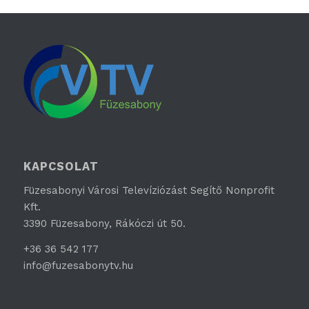
KAPCSOLAT
Füzesabonyi Városi Televíziózást Segítő Nonprofit
Kft.
3390 Füzesabony, Rákóczi út 50.
+36 36 542 177
info@fuzesabonytv.hu