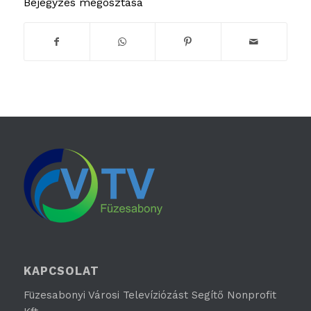
Bejegyzés megosztása
KAPCSOLAT
Füzesabonyi Városi Televíziózást Segítő Nonprofit