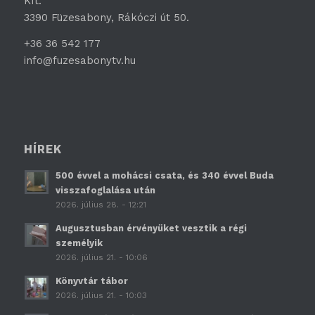
Kft.
3390 Füzesabony, Rákóczi út 50.
+36 36 542 177
info@fuzesabonytv.hu
HÍREK
500 évvel a mohácsi csata, és 340 évvel Buda
visszafoglalása után
2026. július 28. - 12:21
Augusztusban érvényüket vesztik a régi
személyik
2026. július 21. - 10:06
Könyvtár tábor
2026. július 21. - 10:03