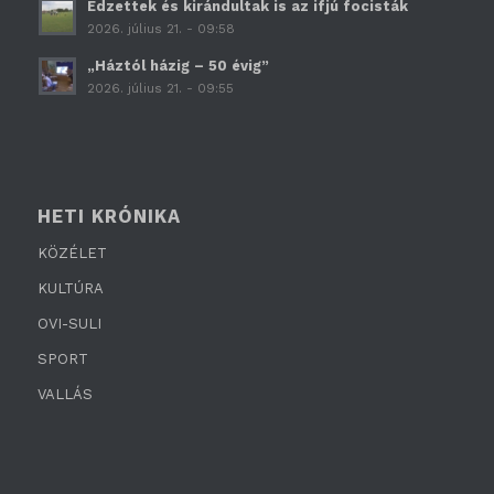
Edzettek és kirándultak is az ifjú focisták
2026. július 21. - 09:58
„Háztól házig – 50 évig”
2026. július 21. - 09:55
HETI KRÓNIKA
KÖZÉLET
KULTÚRA
OVI-SULI
SPORT
VALLÁS