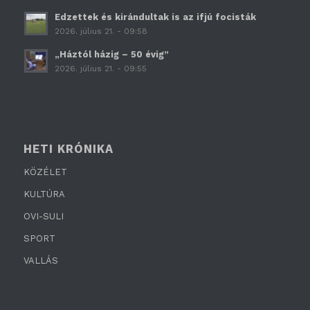
Edzettek és kirándultak is az ifjú focisták
2026. július 21. - 09:58
„Háztól házig – 50 évig”
2026. július 21. - 09:55
HETI KRÓNIKA
KÖZÉLET
KULTÚRA
OVI-SULI
SPORT
VALLÁS