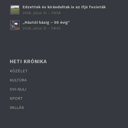
Edzettek és kirándultak is az ifjú focisták
2026. július 21. - 09:58
„Háztól házig – 50 évig”
2026. július 21. - 09:55
HETI KRÓNIKA
KÖZÉLET
KULTÚRA
OVI-SULI
SPORT
VALLÁS