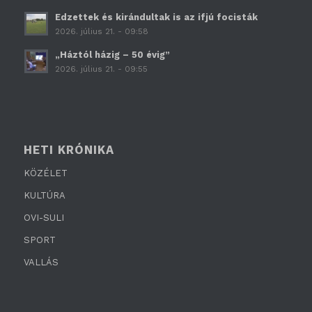
Edzettek és kirándultak is az ifjú focisták
2026. július 21. - 09:58
„Háztól házig – 50 évig”
2026. július 21. - 09:55
HETI KRÓNIKA
KÖZÉLET
KULTÚRA
OVI-SULI
SPORT
VALLÁS