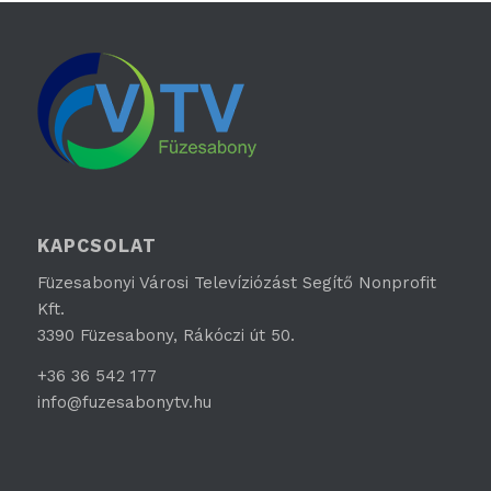
KAPCSOLAT
Füzesabonyi Városi Televíziózást Segítő Nonprofit
Kft.
3390 Füzesabony, Rákóczi út 50.
+36 36 542 177
info@fuzesabonytv.hu