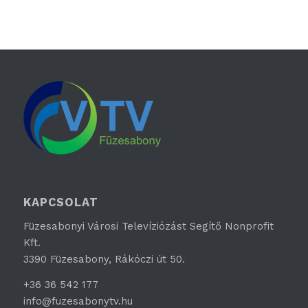
KAPCSOLAT
Füzesabonyi Városi Televíziózást Segítő Nonprofit
Kft.
3390 Füzesabony, Rákóczi út 50.
+36 36 542 177
info@fuzesabonytv.hu