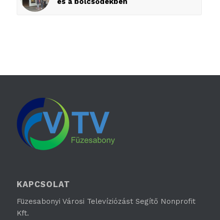
és a bölcsődékben
KAPCSOLAT
Füzesabonyi Városi Televíziózást Segítő Nonprofit
Kft.