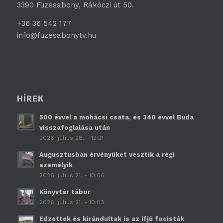
3390 Füzesabony, Rákóczi út 50.
+36 36 542 177
info@fuzesabonytv.hu
HÍREK
500 évvel a mohácsi csata, és 340 évvel Buda
visszafoglalása után
2026. július 28. - 12:21
Augusztusban érvényüket vesztik a régi
személyik
2026. július 21. - 10:06
Könyvtár tábor
2026. július 21. - 10:03
Edzettek és kirándultak is az ifjú focisták