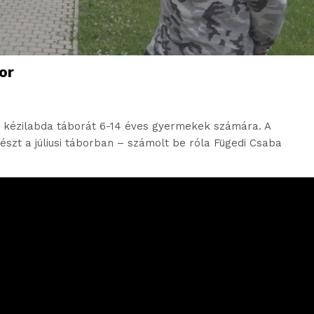
or
i kézilabda táborát 6-14 éves gyermekek számára. A
szt a júliusi táborban – számolt be róla Fügedi Csaba