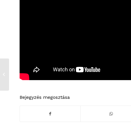
Korszerű
gyermekétkeztetés
Buday Péter
receptkönyvével
Bejegyzés megosztása