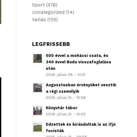
Sport
(478)
Uncategorized
(14)
Vallás
(155)
LEGFRISSEBB
500 évvel a mohácsi csata, és
340 évvel Buda visszafoglalása
után
2026. július 28. - 12:21
Augusztusban érvényüket vesztik
a régi személyik
2026. július 21. - 10:06
Könyvtár tábor
2026. július 21. - 10:03
Edzettek és kirándultak is az ifjú
focisták