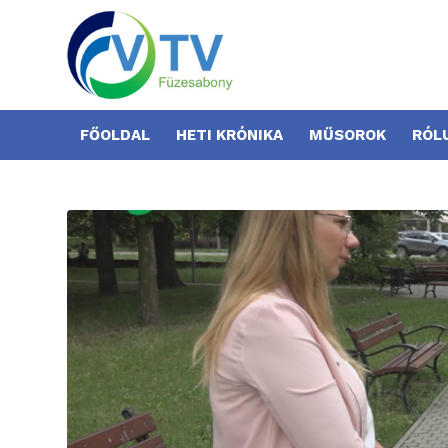
FŐOLDAL
HETI KRÓNIKA
MŰSOROK
RÓL