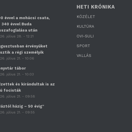
HETI KRÓNIKA
KÖZÉLET
0 évvel a mohácsi csata,
 340 évvel Buda
KULTÚRA
sszafoglalása után
OVI-SULI
26. július 28. - 12:21
SPORT
gusztusban érvényüket
sztik a régi személyik
VALLÁS
26. július 21. - 10:06
nyvtár tábor
26. július 21. - 10:03
zettek és kirándultak is az
jú focisták
26. július 21. - 09:58
áztól házig – 50 évig”
26. július 21. - 09:55