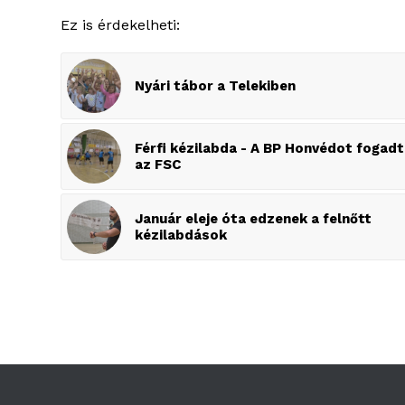
Ez is érdekelheti:
Nyári tábor a Telekiben
Férfi kézilabda - A BP Honvédot fogad
az FSC
Január eleje óta edzenek a felnőtt
kézilabdások