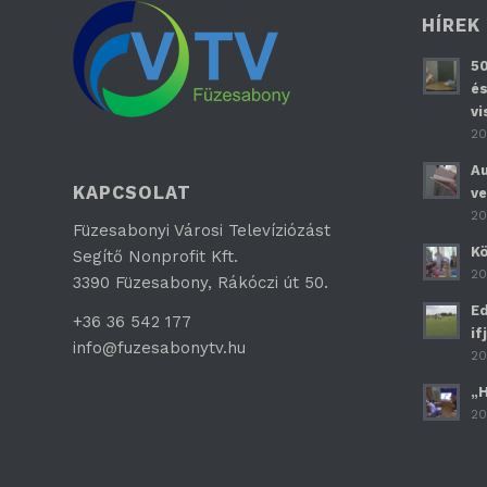
HÍREK
50
és
vi
20
Au
KAPCSOLAT
ve
20
Füzesabonyi Városi Televíziózást
Kö
Segítő Nonprofit Kft.
20
3390 Füzesabony, Rákóczi út 50.
Ed
+36 36 542 177
if
info@fuzesabonytv.hu
20
„H
20