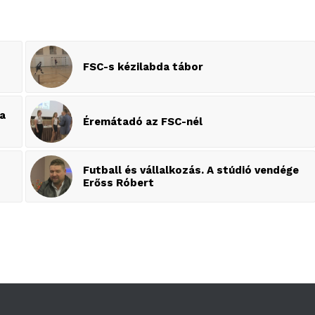
FSC-s kézilabda tábor
ta
Éremátadó az FSC-nél
Futball és vállalkozás. A stúdió vendége
Erőss Róbert