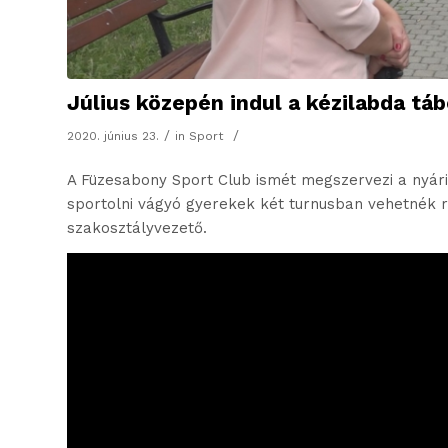
Július közepén indul a kézilabda táb
/
/
2020. június 23.
in
Sport
A Füzesabony Sport Club ismét megszervezi a nyár
sportolni vágyó gyerekek két turnusban vehetnék ré
szakosztályvezető.