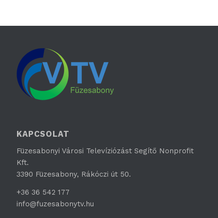
KAPCSOLAT
Füzesabonyi Városi Televíziózást Segítő Nonprofit
Kft.
3390 Füzesabony, Rákóczi út 50.
+36 36 542 177
info@fuzesabonytv.hu