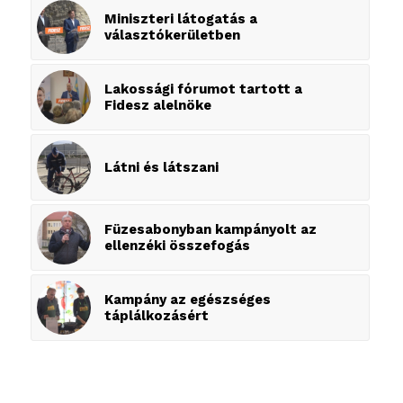
Miniszteri látogatás a
választókerületben
Lakossági fórumot tartott a
Fidesz alelnöke
Látni és látszani
Füzesabonyban kampányolt az
ellenzéki összefogás
Kampány az egészséges
táplálkozásért