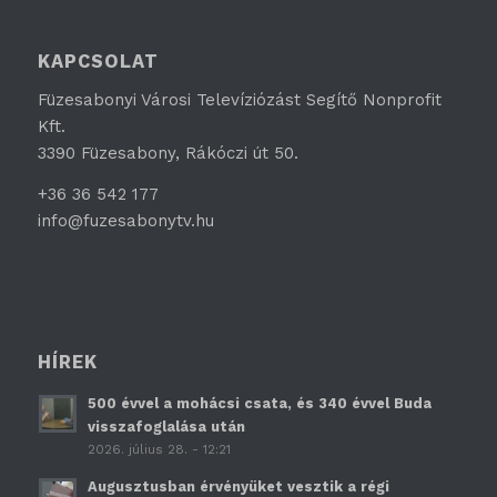
KAPCSOLAT
Füzesabonyi Városi Televíziózást Segítő Nonprofit
Kft.
3390 Füzesabony, Rákóczi út 50.
+36 36 542 177
info@fuzesabonytv.hu
HÍREK
500 évvel a mohácsi csata, és 340 évvel Buda
visszafoglalása után
2026. július 28. - 12:21
Augusztusban érvényüket vesztik a régi