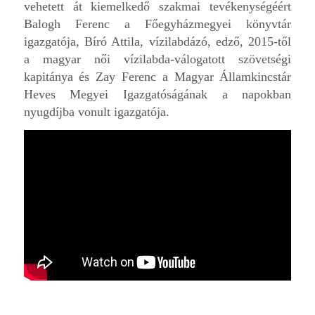
vehetett át kiemelkedő szakmai tevékenységéért
Balogh Ferenc a Főegyházmegyei könyvtár
igazgatója, Bíró Attila, vízilabdázó, edző, 2015-től
a magyar női vízilabda-válogatott szövetségi
kapitánya és Zay Ferenc a Magyar Államkincstár
Heves Megyei Igazgatóságának a napokban
nyugdíjba vonult igazgatója.