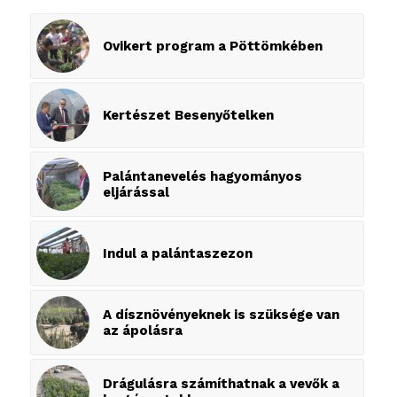
Ovikert program a Pöttömkében
Kertészet Besenyőtelken
Palántanevelés hagyományos
eljárással
Indul a palántaszezon
A dísznövényeknek is szüksége van
az ápolásra
Drágulásra számíthatnak a vevők a