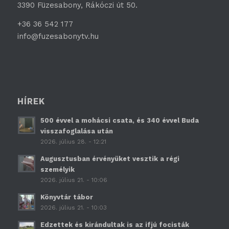
3390 Füzesabony, Rákóczi út 50.
+36 36 542 177
info@fuzesabonytv.hu
HÍREK
500 évvel a mohácsi csata, és 340 évvel Buda
visszafoglalása után
2026. július 28. - 12:21
Augusztusban érvényüket vesztik a régi
személyik
2026. július 21. - 10:06
Könyvtár tábor
2026. július 21. - 10:03
Edzettek és kirándultak is az ifjú focisták