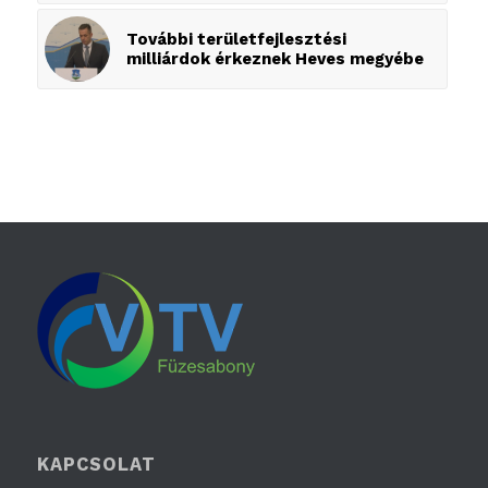
További területfejlesztési
milliárdok érkeznek Heves megyébe
KAPCSOLAT