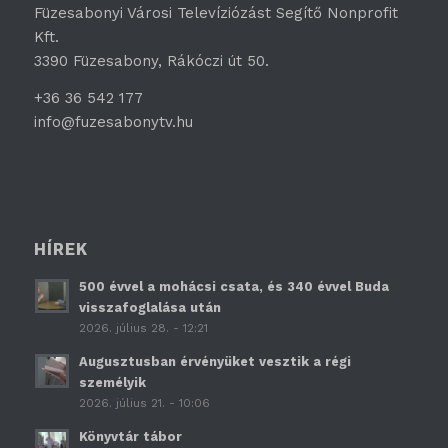
Füzesabonyi Városi Televíziózást Segítő Nonprofit
Kft.
3390 Füzesabony, Rákóczi út 50.
+36 36 542 177
info@fuzesabonytv.hu
HÍREK
500 évvel a mohácsi csata, és 340 évvel Buda
visszafoglalása után
2026. július 28. - 12:21
Augusztusban érvényüket vesztik a régi
személyik
2026. július 21. - 10:06
Könyvtár tábor