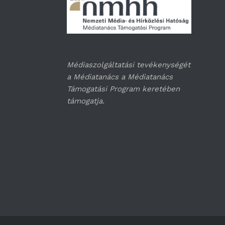
Médiaszolgáltatási tevékenységét
a Médiatanács a Médiatanács
Támogatási Program keretében
támogatja.