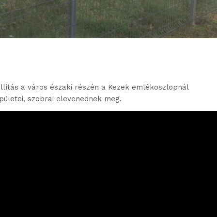
állítás a város északi részén a Kezek emlékoszlopnál
pületei, szobrai elevenednek meg.