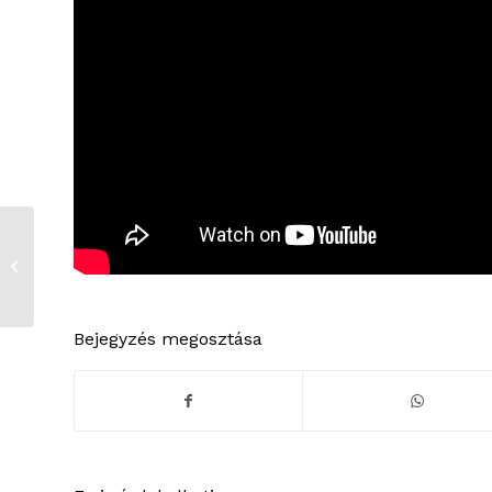
Elismerések a
nemzeti ünnepen
Bejegyzés megosztása