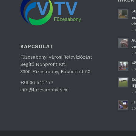
50
és
vi
20
Au
KAPCSOLAT
ve
20
Füzesabonyi Városi Televíziózást
Kö
Segítő Nonprofit Kft.
20
3390 Füzesabony, Rákóczi út 50.
Ed
+36 36 542 177
if
info@fuzesabonytv.hu
20
„H
20