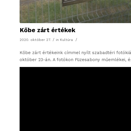
Kőbe zárt értékek
/
/
2020. október 27.
in
Kultúra
Kőbe zárt értékeink címmel nyílt szabadtéri fotóki
október 23-án. A fotókon Füzesabony műemlékei, é