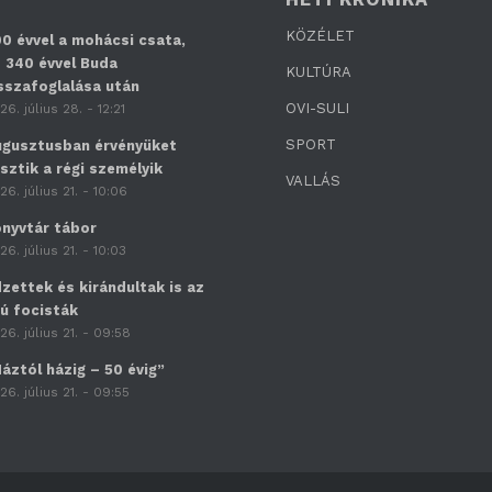
KÖZÉLET
0 évvel a mohácsi csata,
 340 évvel Buda
KULTÚRA
sszafoglalása után
OVI-SULI
26. július 28. - 12:21
SPORT
gusztusban érvényüket
sztik a régi személyik
VALLÁS
26. július 21. - 10:06
nyvtár tábor
26. július 21. - 10:03
zettek és kirándultak is az
jú focisták
26. július 21. - 09:58
áztól házig – 50 évig”
26. július 21. - 09:55