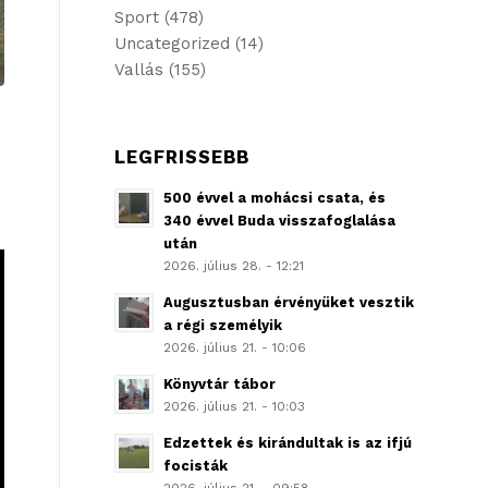
Sport
(478)
Uncategorized
(14)
Vallás
(155)
LEGFRISSEBB
500 évvel a mohácsi csata, és
340 évvel Buda visszafoglalása
után
2026. július 28. - 12:21
Augusztusban érvényüket vesztik
a régi személyik
2026. július 21. - 10:06
Könyvtár tábor
2026. július 21. - 10:03
Edzettek és kirándultak is az ifjú
focisták