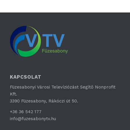
KAPCSOLAT
Füzesabonyi Városi Televíziózást Segítő Nonprofit
Kft.
3390 Füzesabony, Rákóczi út 50.
+36 36 542 177
info@fuzesabonytv.hu