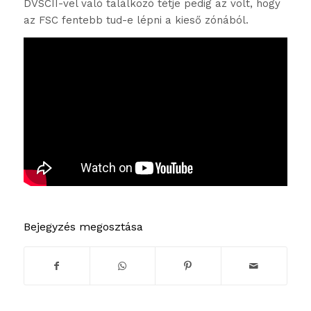
DVSCII-vel való találkozó tétje pedig az volt, hogy
az FSC fentebb tud-e lépni a kieső zónából.
Bejegyzés megosztása