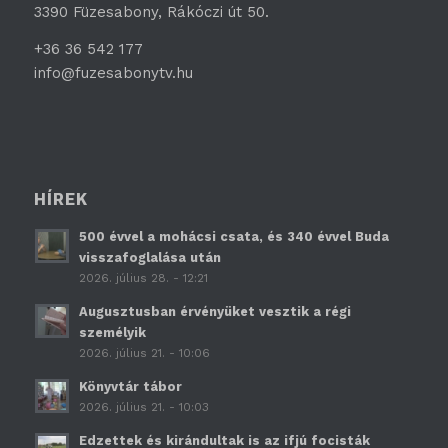
3390 Füzesabony, Rákóczi út 50.
+36 36 542 177
info@fuzesabonytv.hu
HÍREK
500 évvel a mohácsi csata, és 340 évvel Buda
visszafoglalása után
2026. július 28. - 12:21
Augusztusban érvényüket vesztik a régi
személyik
2026. július 21. - 10:06
Könyvtár tábor
2026. július 21. - 10:03
Edzettek és kirándultak is az ifjú focisták